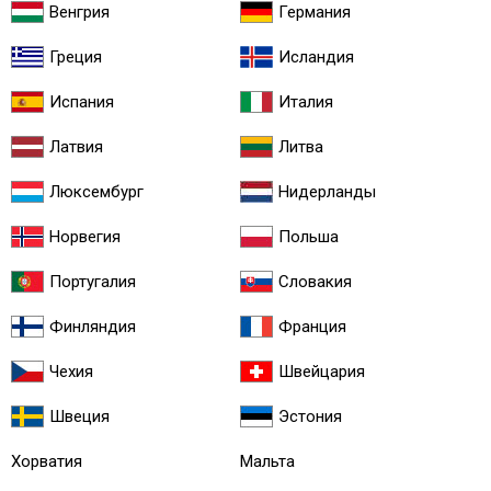
Венгрия
Германия
Греция
Исландия
Испания
Италия
Латвия
Литва
Люксембург
Нидерланды
Норвегия
Польша
Португалия
Словакия
Финляндия
Франция
Чехия
Швейцария
Швеция
Эстония
Хорватия
Мальта