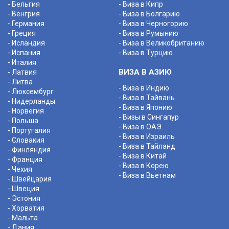
- Бельгия
- Виза в Кипр
- Венгрия
- Виза в Болгарию
- Германия
- Виза в Черногорию
- Греция
- Виза в Румынию
- Исландия
- Виза в Великобританию
- Испания
- Виза в Турцию
- Италия
ВИЗА В АЗИЮ
- Латвия
- Литва
- Виза в Индию
- Люксембург
- Виза в Тайвань
- Нидерланды
- Виза в Японию
- Норвегия
- Визы в Сингапур
- Польша
- Виза в ОАЭ
- Португалия
- Виза в Израиль
- Словакия
- Виза в Тайланд
- Финляндия
- Виза в Китай
- Франция
- Виза в Корею
- Чехия
- Виза в Вьетнам
- Швейцария
- Швеция
- Эстония
- Хорватия
- Мальта
- Дания