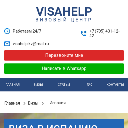
VISAHELP
ВИЗОВЫЙ ЦЕНТР
Работаем 24/7
+7 (705) 431-12-
42
visahelp.kz@mail.ru
Перезвоните мне
Написать в Whatsapp
ГЛАВНАЯ
ВИЗЫ
СТАТЬИ
FAQ
КОНТАКТЫ
Главная
Визы
Испания