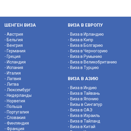
ШЕНГЕН ВИЗА
ВИЗА В ЕВРОПУ
- Австрия
- Виза в Ирландию
- Бельгия
- Виза в Кипр
- Венгрия
- Виза в Болгарию
- Германия
- Виза в Черногорию
- Греция
- Виза в Румынию
- Исландия
- Виза в Великобританию
- Испания
- Виза в Турцию
- Италия
ВИЗА В АЗИЮ
- Латвия
- Литва
- Виза в Индию
- Люксембург
- Виза в Тайвань
- Нидерланды
- Виза в Японию
- Норвегия
- Визы в Сингапур
- Польша
- Виза в ОАЭ
- Португалия
- Виза в Израиль
- Словакия
- Виза в Тайланд
- Финляндия
- Виза в Китай
- Франция