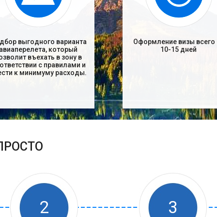
дбор выгодного варианта
Оформление визы всего 
авиаперелета, который
10-15 дней
озволит въехать в зону в
ответствии с правилами и
ести к минимуму расходы.
 ПРОСТО
2
3