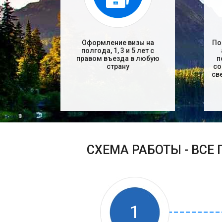
Оформление визы на
По
полгода, 1, 3 и 5 лет с
правом въезда в любую
п
страну
со
св
СХЕМА РАБОТЫ - ВСЕ
1