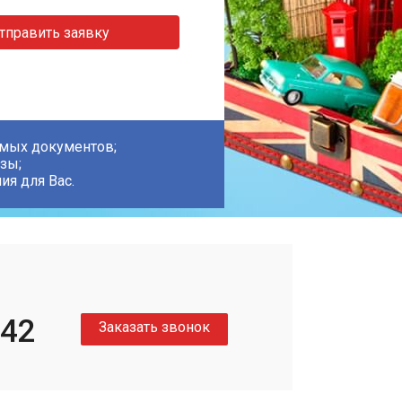
тправить заявку
имых документов;
зы;
я для Вас.
-42
Заказать звонок