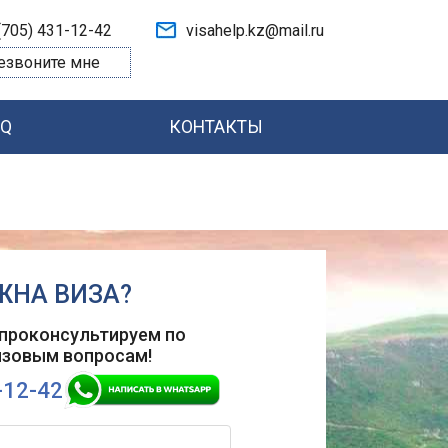
(705) 431-12-42
visahelp.kz@mail.ru
езвоните мне
AQ
КОНТАКТЫ
ЖНА ВИЗА?
проконсультируем по
изовым вопросам!
-12-42