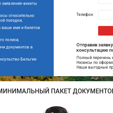
е заявления-анкеты
Телефон:
росы относительно
ой поездки;
а ваше имя и билетов
о полиса;
Отправив заявку
ачи документов в
консультацию п
Полный перечень 
онсульство Бельгии
Нюансы по оформ
Наши выгодные пр
МИНИМАЛЬНЫЙ ПАКЕТ ДОКУМЕНТО