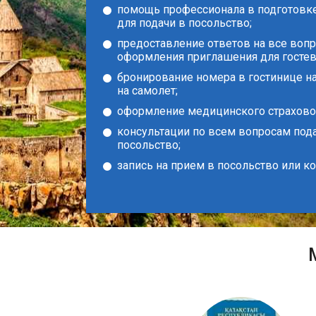
помощь профессионала в подготовк
для подачи в посольство;
предоставление ответов на все воп
оформления приглашения для гостев
бронирование номера в гостинице н
на самолет;
оформление медицинского страховог
консультации по всем вопросам под
посольство;
запись на прием в посольство или к