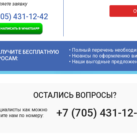
ляете заявку
О
705) 431-12-42
• Полный перечень необход
ОЛУЧИТЕ БЕСПЛАТНУЮ
• Нюансы по оформлению ви
РОСАМ:
• Наши выгодные предложени
ОСТАЛИСЬ ВОПРОСЫ?
ециалисты как можно
+7 (705) 431-12
ите нам по номеру: