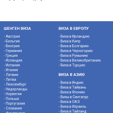
ШЕНГЕН ВИЗА
ВИЗА В ЕВРОПУ
- Австрия
- Виза в Ирландию
- Бельгия
- Виза в Кипр
- Венгрия
- Виза в Болгарию
- Германия
- Виза в Черногорию
- Греция
- Виза в Румынию
- Исландия
- Виза в Великобританию
- Испания
- Виза в Турцию
- Италия
ВИЗА В АЗИЮ
- Латвия
- Литва
- Виза в Индию
- Люксембург
- Виза в Тайвань
- Нидерланды
- Виза в Японию
- Норвегия
- Визы в Сингапур
- Польша
- Виза в ОАЭ
- Португалия
- Виза в Израиль
- Словакия
- Виза в Тайланд