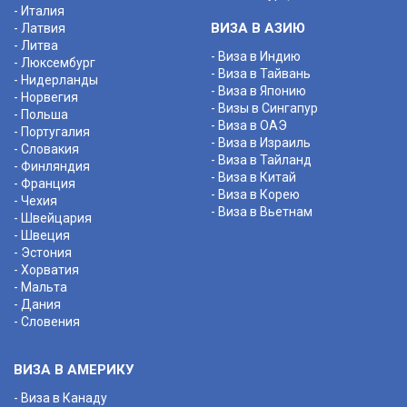
- Италия
ВИЗА В АЗИЮ
- Латвия
- Литва
- Виза в Индию
- Люксембург
- Виза в Тайвань
- Нидерланды
- Виза в Японию
- Норвегия
- Визы в Сингапур
- Польша
- Виза в ОАЭ
- Португалия
- Виза в Израиль
- Словакия
- Виза в Тайланд
- Финляндия
- Виза в Китай
- Франция
- Виза в Корею
- Чехия
- Виза в Вьетнам
- Швейцария
- Швеция
- Эстония
- Хорватия
- Мальта
- Дания
- Словения
ВИЗА В АМЕРИКУ
- Виза в Канаду