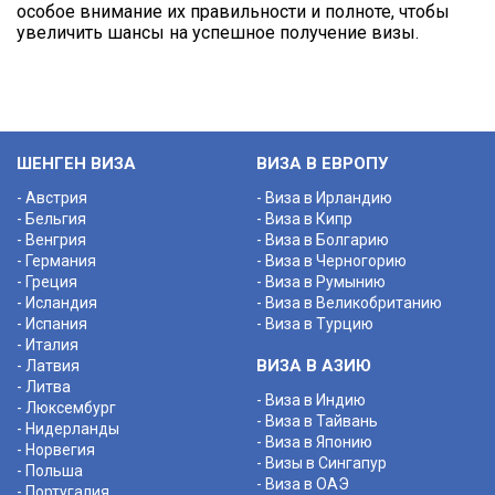
особое внимание их правильности и полноте, чтобы
увеличить шансы на успешное получение визы.
ШЕНГЕН ВИЗА
ВИЗА В ЕВРОПУ
- Австрия
- Виза в Ирландию
- Бельгия
- Виза в Кипр
- Венгрия
- Виза в Болгарию
- Германия
- Виза в Черногорию
- Греция
- Виза в Румынию
- Исландия
- Виза в Великобританию
- Испания
- Виза в Турцию
- Италия
ВИЗА В АЗИЮ
- Латвия
- Литва
- Виза в Индию
- Люксембург
- Виза в Тайвань
- Нидерланды
- Виза в Японию
- Норвегия
- Визы в Сингапур
- Польша
- Виза в ОАЭ
- Португалия