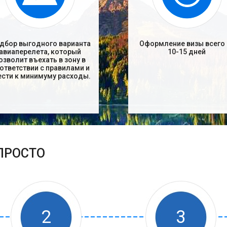
дбор выгодного варианта
Оформление визы всего 
авиаперелета, который
10-15 дней
озволит въехать в зону в
ответствии с правилами и
ести к минимуму расходы.
 ПРОСТО
2
3