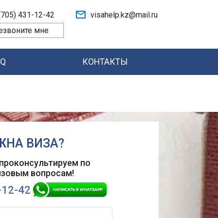
(705) 431-12-42
visahelp.kz@mail.ru
езвоните мне
AQ
КОНТАКТЫ
ЖНА ВИЗА?
проконсультируем по
изовым вопросам!
-12-42