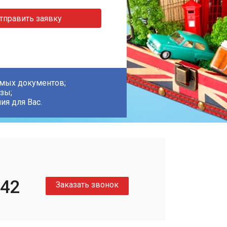
тправить заявку
имых документов;
зы;
я для Вас.
-42
Заказать звонок