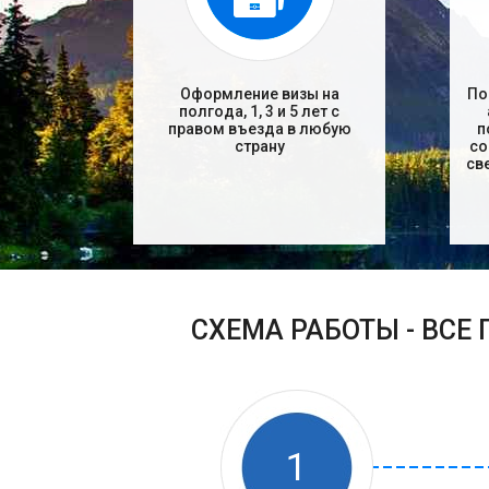
Оформление визы на
По
полгода, 1, 3 и 5 лет с
правом въезда в любую
п
страну
со
св
СХЕМА РАБОТЫ - ВСЕ
1