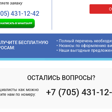
ляете заявку
О
705) 431-12-42
• Полный перечень необход
ОЛУЧИТЕ БЕСПЛАТНУЮ
• Нюансы по оформлению ви
РОСАМ:
• Наши выгодные предложени
ОСТАЛИСЬ ВОПРОСЫ?
ециалисты как можно
+7 (705) 431-12
ите нам по номеру: