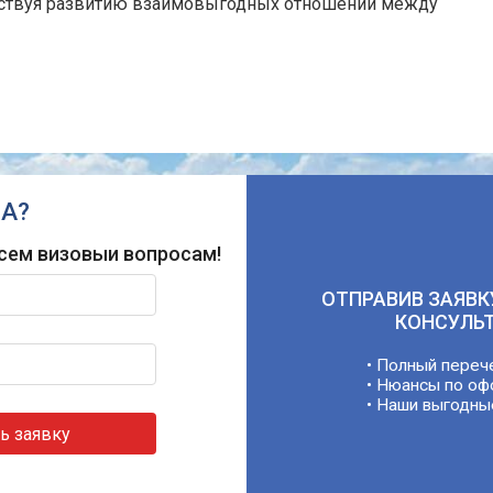
действуя развитию взаимовыгодных отношений между
А?
сем визовыи вопросам!
ОТПРАВИВ ЗАЯВК
КОНСУЛЬ
• Полный переч
• Нюансы по оф
• Наши выгодны
ь заявку