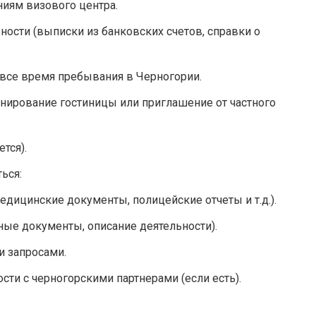
иям визового центра.
ости (выписки из банковских счетов, справки о
все время пребывания в Черногории.
нирование гостиницы или приглашение от частного
тся).
ься:
едицинские документы, полицейские отчеты и т.д.).
ые документы, описание деятельности).
и запросами.
ти с черногорскими партнерами (если есть).