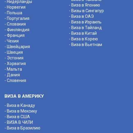
- Нидерланды
- Виза в Японию
- Норвегия
- Визы в Сингапур
- Польша
- Виза в ОАЭ
- Португалия
- Виза в Израиль
- Словакия
- Виза в Тайланд
- Финляндия
- Виза в Китай
- Франция
- Виза в Корею
- Чехия
- Виза в Вьетнам
- Швейцария
- Швеция
- Эстония
- Хорватия
- Мальта
- Дания
- Словения
ВИЗА В АМЕРИКУ
- Виза в Канаду
- Виза в Мексику
- Виза в США
- ВИЗА В ЧИЛИ
- Виза в Бразилию