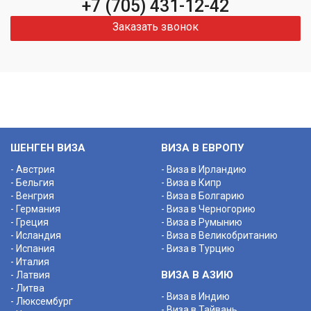
+7 (705) 431-12-42
Заказать звонок
ШЕНГЕН ВИЗА
ВИЗА В ЕВРОПУ
- Австрия
- Виза в Ирландию
- Бельгия
- Виза в Кипр
- Венгрия
- Виза в Болгарию
- Германия
- Виза в Черногорию
- Греция
- Виза в Румынию
- Исландия
- Виза в Великобританию
- Испания
- Виза в Турцию
- Италия
ВИЗА В АЗИЮ
- Латвия
- Литва
- Виза в Индию
- Люксембург
- Виза в Тайвань